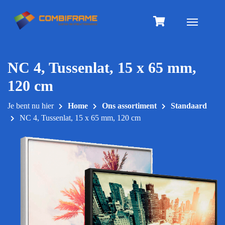
Meteen
naar
Toggle na
de
inhoud
NC 4, Tussenlat, 15 x 65 mm,
120 cm
Je bent nu hier
Home
Ons assortiment
Standaard
NC 4, Tussenlat, 15 x 65 mm, 120 cm