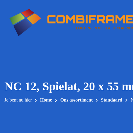
Meteen
naar
de
inhoud
NC 12, Spielat, 20 x 55 
Je bent nu hier
Home
Ons assortiment
Standaard
N