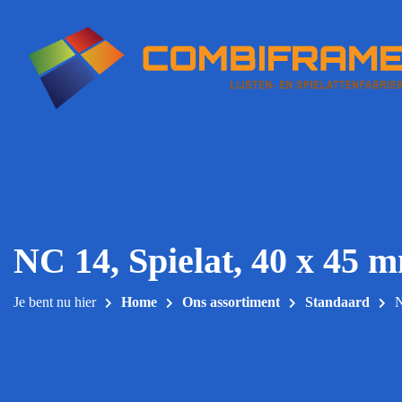
Meteen
naar
de
inhoud
NC 14, Spielat, 40 x 45 
Je bent nu hier
Home
Ons assortiment
Standaard
N