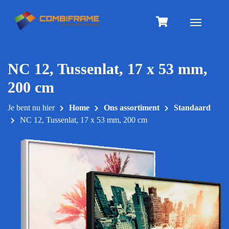
Meteen
naar
Toggle na
de
inhoud
NC 12, Tussenlat, 17 x 53 mm,
200 cm
Je bent nu hier
Home
Ons assortiment
Standaard
NC 12, Tussenlat, 17 x 53 mm, 200 cm