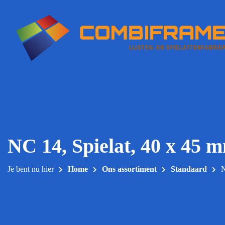
Meteen
naar
de
inhoud
NC 14, Spielat, 40 x 45 
Je bent nu hier
Home
Ons assortiment
Standaard
N