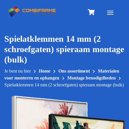
Meteen
naar
Toggle na
de
inhoud
Spielatklemmen 14 mm (2
schroefgaten) spieraam montage
(bulk)
Je bent nu hier
Home
Ons assortiment
Materialen
voor monteren en ophangen
Montage benodigdheden
Spielatklemmen 14 mm (2 schroefgaten) spieraam montage (bulk)