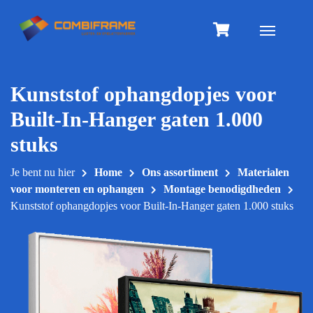
Meteen
naar
Toggle na
de
inhoud
Kunststof ophangdopjes voor
Built-In-Hanger gaten 1.000
stuks
Je bent nu hier
Home
Ons assortiment
Materialen
voor monteren en ophangen
Montage benodigdheden
Kunststof ophangdopjes voor Built-In-Hanger gaten 1.000 stuks