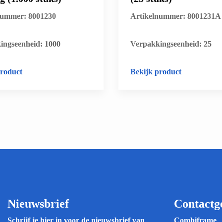
nummer: 8001230
Artikelnummer: 8001231A
ingseenheid: 1000
​Verpakkingseenheid: 25
product
Bekijk product
Nieuwsbrief
Contactg
Schrijf je hier in voor de nieuwsbrief van
Combiframe