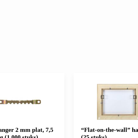
nger 2 mm plat, 7,5
“Flat-on-the-wall” h
g (1.000 stuks)
(25 stuks)