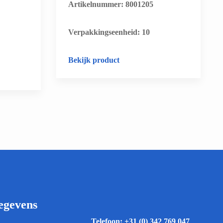
Artikelnummer: 8001205
​Verpakkingseenheid: 10
Bekijk product
egevens
Telefoon:
+31 (0) 342 769 047