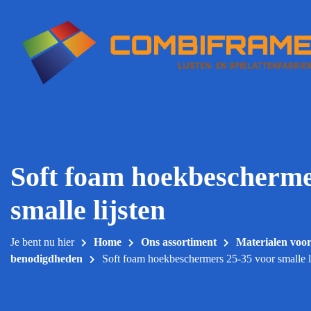
Meteen
naar
de
inhoud
Soft foam hoekbescherme
smalle lijsten
Je bent nu hier
Home
Ons assortiment
Materialen voo
benodigdheden
Soft foam hoekbeschermers 25-35 voor smalle l