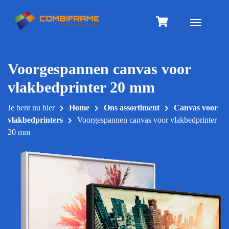
Meteen
naar
Toggle na
de
inhoud
Voorgespannen canvas voor
vlakbedprinter 20 mm
Je bent nu hier
Home
Ons assortiment
Canvas voor
vlakbedprinters
Voorgespannen canvas voor vlakbedprinter
20 mm