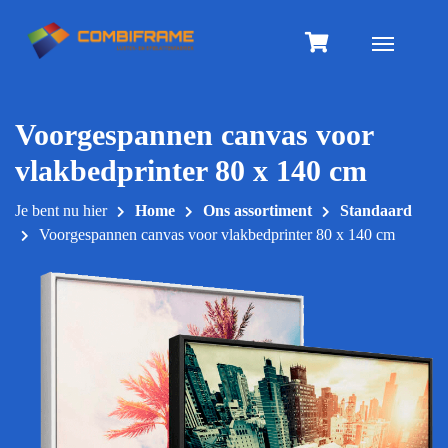
Meteen
naar
Toggle na
de
inhoud
Voorgespannen canvas voor
vlakbedprinter 80 x 140 cm
Je bent nu hier
Home
Ons assortiment
Standaard
Voorgespannen canvas voor vlakbedprinter 80 x 140 cm