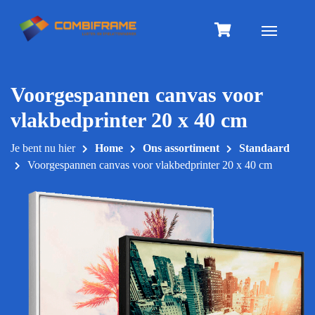
Meteen
naar
Toggle na
de
inhoud
Voorgespannen canvas voor
vlakbedprinter 20 x 40 cm
Je bent nu hier
Home
Ons assortiment
Standaard
Voorgespannen canvas voor vlakbedprinter 20 x 40 cm