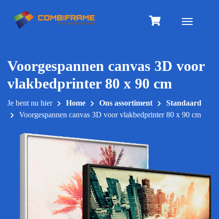
Meteen
naar
Toggle na
de
inhoud
Voorgespannen canvas 3D voor
vlakbedprinter 80 x 90 cm
Je bent nu hier
Home
Ons assortiment
Standaard
Voorgespannen canvas 3D voor vlakbedprinter 80 x 90 cm