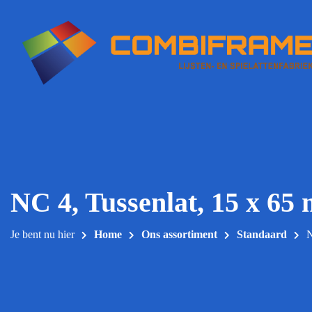
Meteen
naar
de
inhoud
NC 4, Tussenlat, 15 x 65
Je bent nu hier
Home
Ons assortiment
Standaard
N