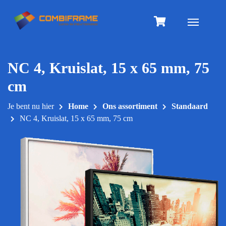
Meteen
naar
Toggle na
de
inhoud
NC 4, Kruislat, 15 x 65 mm, 75
cm
Je bent nu hier
Home
Ons assortiment
Standaard
NC 4, Kruislat, 15 x 65 mm, 75 cm