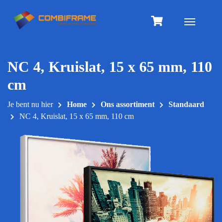
Meteen
naar
Toggle na
de
inhoud
NC 4, Kruislat, 15 x 65 mm, 110
cm
Je bent nu hier
Home
Ons assortiment
Standaard
NC 4, Kruislat, 15 x 65 mm, 110 cm