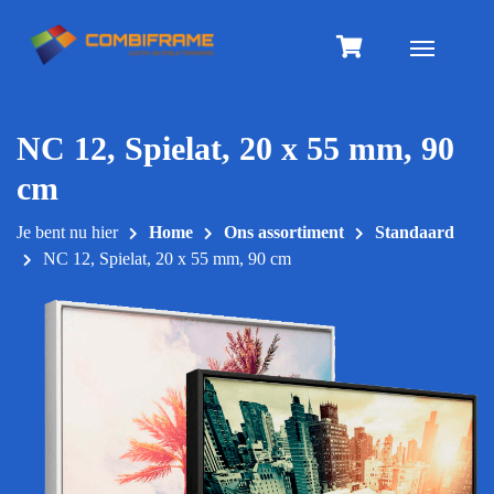
Meteen
naar
Toggle na
de
inhoud
NC 12, Spielat, 20 x 55 mm, 90
cm
Je bent nu hier
Home
Ons assortiment
Standaard
NC 12, Spielat, 20 x 55 mm, 90 cm