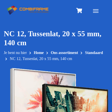
Meteen
naar
Toggle na
de
inhoud
NC 12, Tussenlat, 20 x 55 mm,
140 cm
Je bent nu hier
Home
Ons assortiment
Standaard
NC 12, Tussenlat, 20 x 55 mm, 140 cm