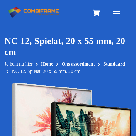
Meteen
naar
Toggle na
de
inhoud
NC 12, Spielat, 20 x 55 mm, 20
cm
Je bent nu hier
Home
Ons assortiment
Standaard
NC 12, Spielat, 20 x 55 mm, 20 cm