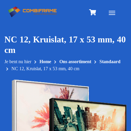
Meteen
naar
Toggle na
de
inhoud
NC 12, Kruislat, 17 x 53 mm, 40
cm
Je bent nu hier
Home
Ons assortiment
Standaard
NC 12, Kruislat, 17 x 53 mm, 40 cm