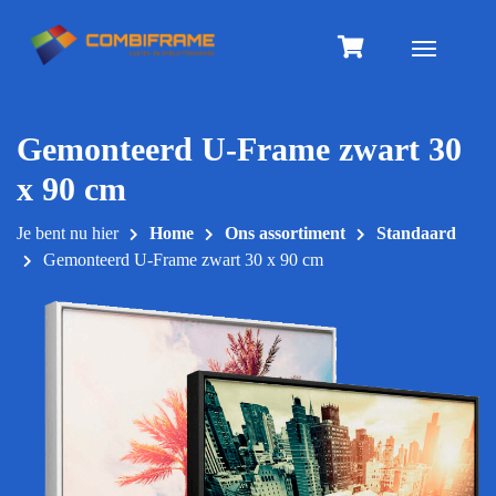
Meteen
naar
Toggle na
de
inhoud
Gemonteerd U-Frame zwart 30
x 90 cm
Je bent nu hier
Home
Ons assortiment
Standaard
Gemonteerd U-Frame zwart 30 x 90 cm