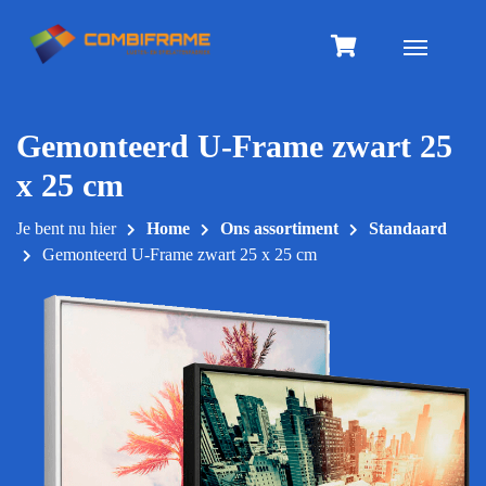
Meteen
naar
Toggle na
de
inhoud
Gemonteerd U-Frame zwart 25
x 25 cm
Je bent nu hier
Home
Ons assortiment
Standaard
Gemonteerd U-Frame zwart 25 x 25 cm