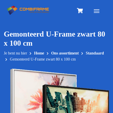
Meteen
naar
Toggle na
de
inhoud
Gemonteerd U-Frame zwart 80
x 100 cm
Je bent nu hier
Home
Ons assortiment
Standaard
Gemonteerd U-Frame zwart 80 x 100 cm