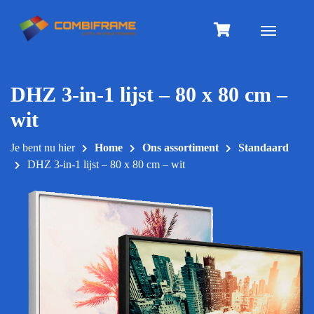
Meteen
naar
Toggle na
de
inhoud
DHZ 3-in-1 lijst – 80 x 80 cm –
wit
Je bent nu hier
Home
Ons assortiment
Standaard
DHZ 3-in-1 lijst – 80 x 80 cm – wit