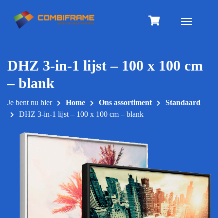
Meteen
naar
Toggle na
de
inhoud
DHZ 3-in-1 lijst – 100 x 100 cm
– blank
Je bent nu hier
Home
Ons assortiment
Standaard
DHZ 3-in-1 lijst – 100 x 100 cm – blank