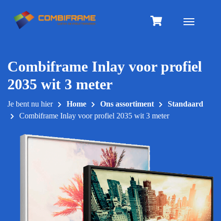
Meteen
naar
Toggle na
de
inhoud
Combiframe Inlay voor profiel
2035 wit 3 meter
Je bent nu hier
Home
Ons assortiment
Standaard
Combiframe Inlay voor profiel 2035 wit 3 meter