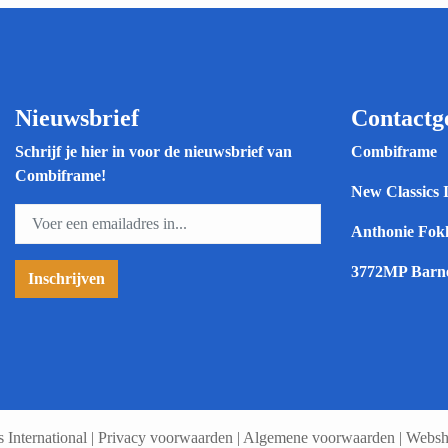
Nieuwsbrief
Contactg
Schrijf je hier in voor de nieuwsbrief van
Combiframe
Combiframe!
New Classics 
Anthonie Fokk
3772MP Barn
International
|
Privacy voorwaarden
|
Algemene voorwaarden
|
Websh