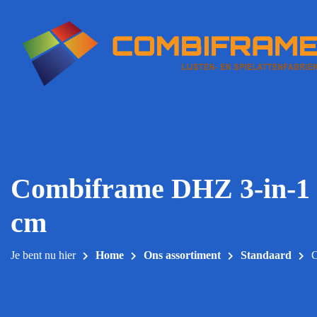
Meteen
naar
de
inhoud
Combiframe DHZ 3-in-1 li
cm
Je bent nu hier
Home
Ons assortiment
Standaard
C