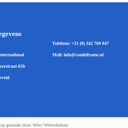
egevens
Telefoon:
+31 (0) 342 769 047
International
Mail:
info@combiframe.nl
erstraat 65b
eveld
op gemaakt door: Wiwi Websolutions