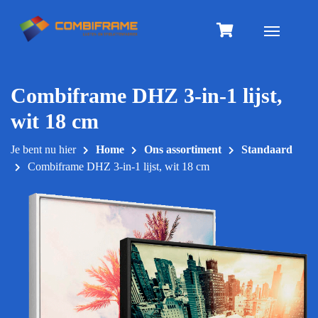
Meteen
naar
Toggle na
de
inhoud
Combiframe DHZ 3-in-1 lijst,
wit 18 cm
Je bent nu hier
Home
Ons assortiment
Standaard
Combiframe DHZ 3-in-1 lijst, wit 18 cm