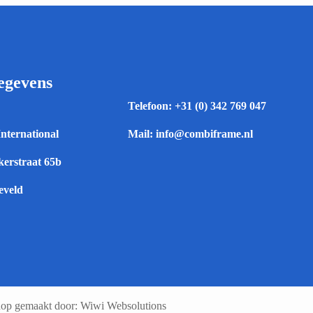
egevens
Telefoon:
+31 (0) 342 769 047
International
Mail:
info@combiframe.nl
erstraat 65b
eveld
op gemaakt door: Wiwi Websolutions