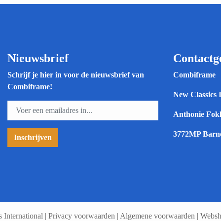
Nieuwsbrief
Contactg
Schrijf je hier in voor de nieuwsbrief van
Combiframe
Combiframe!
New Classics 
Anthonie Fokk
3772MP Barn
International
|
Privacy voorwaarden
|
Algemene voorwaarden
|
Websh