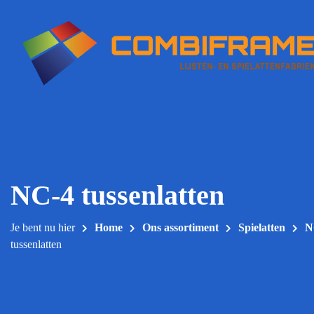
Meteen
naar
de
inhoud
NC-4 tussenlatten
Je bent nu hier
Home
Ons assortiment
Spielatten
N
tussenlatten