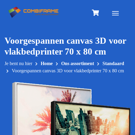
Meteen
naar
Toggle na
de
inhoud
Voorgespannen canvas 3D voor
vlakbedprinter 70 x 80 cm
Je bent nu hier
Home
Ons assortiment
Standaard
Voorgespannen canvas 3D voor vlakbedprinter 70 x 80 cm