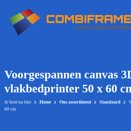
Meteen
naar
de
inhoud
Voorgespannen canvas 3
vlakbedprinter 50 x 60 c
Je bent nu hier
Home
Ons assortiment
Standaard
V
60 cm