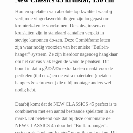
New Classics 45 kruislat, 150 cm
Houten spielatten van absolute top kwaliteit waarbij
verlijmde vingerlasverbindingen zijn toegepast om
kromtrek-ken te voorkomen. De spie-, tussen- en
kruislatten zijn in standaard aantallen verpakt in
stevige kartonnen do-zen. Deze Combiframe latten
zijn waar nodig voorzien van het unieke “Built-in-
hanger”-systeem. Ze zijn hierdoor nagenoeg hangklaar
om het canvas vlak tegen de wand te plaatsen. Dit
houdt in dat u gÃ©Ã©n extra kosten maakt voor de
perikelen (tijd enz.) en de extra materialen (metalen
hangers & schroeven) die u bij montage anders wel
nodig hebt.
Daarbij komt dat de NEW CLASSICS 45 perfect is te
combineren met een aantal bestaande spielatten in de
markt. Dit betekend ook dat bij deze combinatie de
NEW CLASSICS 45 door het “Built-in-hanger”-
systeem als “ophang-hanger” gebruik kunt maken. Dit