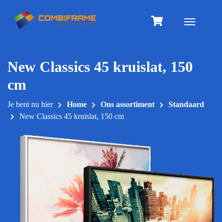
Meteen
naar
Toggle na
de
inhoud
New Classics 45 kruislat, 150
cm
Je bent nu hier
Home
Ons assortiment
Standaard
New Classics 45 kruislat, 150 cm