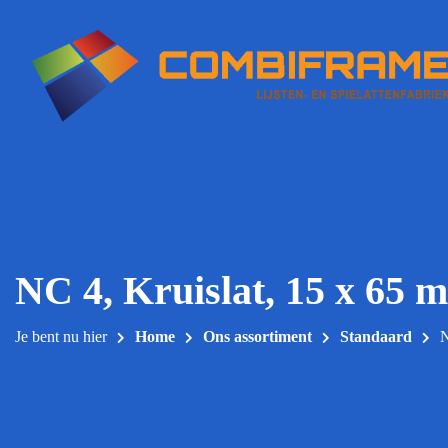
Meteen
naar
de
inhoud
NC 4, Kruislat, 15 x 65 
Je bent nu hier
Home
Ons assortiment
Standaard
N