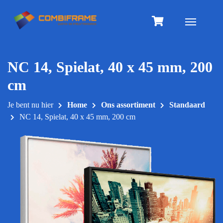
Meteen
naar
Toggle na
de
inhoud
NC 14, Spielat, 40 x 45 mm, 200
cm
Je bent nu hier
Home
Ons assortiment
Standaard
NC 14, Spielat, 40 x 45 mm, 200 cm