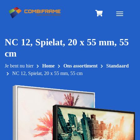
Meteen
naar
Toggle na
de
inhoud
NC 12, Spielat, 20 x 55 mm, 55
cm
Je bent nu hier
Home
Ons assortiment
Standaard
NC 12, Spielat, 20 x 55 mm, 55 cm