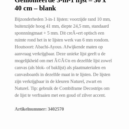
Gemonteerde 3-in-1 lijst – 30 x
40 cm – blank
Bijzonderheden 3-in-1 lijsten: voorzijde rand 10 mm,
buitenzijde hoog 41 mm, diepte 24,5 mm, standaard
sponnningmaat + 5 mm. Dit creÃ«ert optisch een
ruimte rond het in te lijsten werk van 6 mm rondom.
Houtsoort: Abachi-Ayous. Afwijkende maten op
aanvraag verkrijgbaar. Deze unieke lijst geeft u de
mogelijkheid om met Ã©Ã©n en dezelfde lijst zowel
canvas (als blok- of baklijst) als plaatmaterialen en
canvasboards in dezelfde maat in te lijsten. De lijsten
zijn verkrijgbaar in de kleuren Naturel, zwart en
Naturel. Tip: gebruik de Combiframe Decostrips om
de lijst te verfraaien met een goud of zilver accent.
Artikelnummer: 3402570