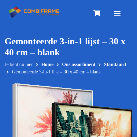
Meteen
naar
Toggle na
de
inhoud
Gemonteerde 3-in-1 lijst – 30 x
40 cm – blank
Je bent nu hier
Home
Ons assortiment
Standaard
Gemonteerde 3-in-1 lijst – 30 x 40 cm – blank