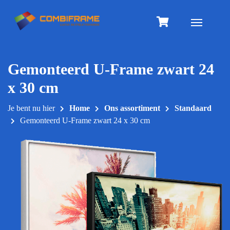
Meteen
naar
Toggle na
de
inhoud
Gemonteerd U-Frame zwart 24
x 30 cm
Je bent nu hier
Home
Ons assortiment
Standaard
Gemonteerd U-Frame zwart 24 x 30 cm