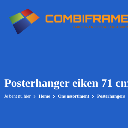
Meteen
naar
de
inhoud
Posterhanger eiken 71 c
Je bent nu hier
Home
Ons assortiment
Posterhangers