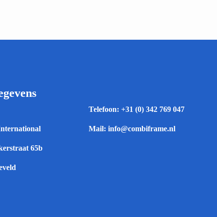
egevens
Telefoon:
+31 (0) 342 769 047
International
Mail:
info@combiframe.nl
erstraat 65b
eveld