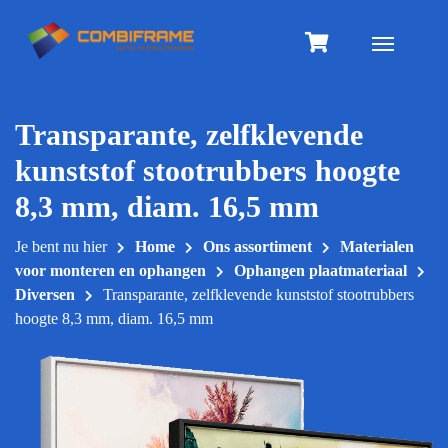
Meteen
naar
Toggle na
de
inhoud
Transparante, zelfklevende
kunststof stootrubbers hoogte
8,3 mm, diam. 16,5 mm
Je bent nu hier
Home
Ons assortiment
Materialen
voor monteren en ophangen
Ophangen plaatmateriaal
Diversen
Transparante, zelfklevende kunststof stootrubbers
hoogte 8,3 mm, diam. 16,5 mm