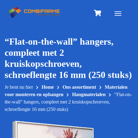
Meteen
naar
Toggle na
de
inhoud
“Flat-on-the-wall” hangers,
compleet met 2
kruiskopschroeven,
schroeflengte 16 mm (250 stuks)
Je bent nu hier
Home
Ons assortiment
Materialen
voor monteren en ophangen
Hangmaterialen
“Flat-on-
the-wall” hangers, compleet met 2 kruiskopschroeven,
schroeflengte 16 mm (250 stuks)